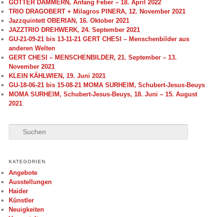
GÖTTER DÄMMERN, Anfang Feber – 18. April 2022
TRIO DRAGOBERT + Milagros PINERA, 12. November 2021
Jazzquintett OBERIAN, 16. Oktober 2021
JAZZTRIO DREHWERK, 24. September 2021
GU-21-09-21 bis 13-11-21 GERT CHESI – Menschenbilder aus
anderen Welten
GERT CHESI – MENSCHENBILDER, 21. September – 13.
November 2021
KLEIN KÄHLWIEN, 19. Juni 2021
GU-18-06-21 bis 15-08-21 MOMA SURHEIM, Schubert-Jesus-Beuys
MOMA SURHEIM, Schubert-Jesus-Beuys, 18. Juni – 15. August
2021
S
u
c
h
KATEGORIEN
e
Angebote
n
Ausstellungen
Haider
Künstler
Neuigkeiten