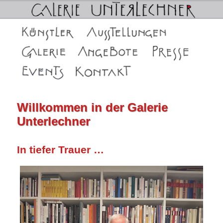
Galerie Unterlechner in Schwaz
Hauptmenü
Zum
Zum
Künstler
Ausstellungen
Galerie Unterlechner in Schwaz
Die Galerien
Angebote
Presse
primären
sekundären
Events
Kontakt
Inhalt
Inhalt
springen
springen
Willkommen in der Galerie
Unterlechner
In tiefer Trauer …