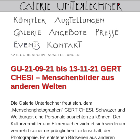
Galerie Unterlechner in Schwaz
Hauptmenü
Zum
Zum
Künstler
Ausstellungen
Galerie Unterlechner in Schwaz
Die Galerien
Angebote
Presse
primären
sekundären
Events
Kontakt
Inhalt
Inhalt
KATEGORIEARCHIV:
AUSSTELLUNGEN
springen
springen
GU-21-09-21 bis 13-11-21 GERT
CHESI – Menschenbilder aus
anderen Welten
Die Galerie Unterlechner freut sich, dem
„Menschenphotographen“ GERT CHESI, Schwazer und
Weltbürger, eine Personale ausrichten zu können. Der
Kulturvermittler und Filmemacher widmet sich wiederum
vermehrt seiner ursprünglichen Leidenschaft, der
Photographie. Es entstehen Bildserien aus anderen