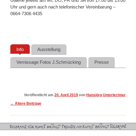
Galerie jeweis am MI, DO, FR und SA von 17:00 bis 19:00
Uhr und gern auch nach telefonischer Vereinbarung –
0664-7306 4435
Info
Ausstellung
Vernissage Fotos J.Schmücking
Presse
Veröffentlicht am
20. April 2019
von
Hansjörg Unterlechner
Beitragsnavigation
←
Ältere Beiträge