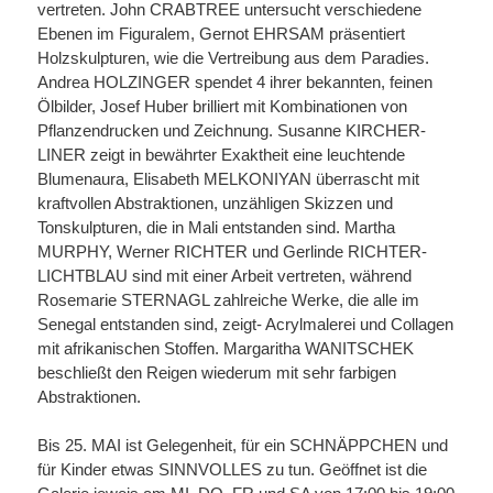
vertreten. John CRABTREE untersucht verschiedene
Ebenen im Figuralem, Gernot EHRSAM präsentiert
Holzskulpturen, wie die Vertreibung aus dem Paradies.
Andrea HOLZINGER spendet 4 ihrer bekannten, feinen
Ölbilder, Josef Huber brilliert mit Kombinationen von
Pflanzendrucken und Zeichnung. Susanne KIRCHER-
LINER zeigt in bewährter Exaktheit eine leuchtende
Blumenaura, Elisabeth MELKONIYAN überrascht mit
kraftvollen Abstraktionen, unzähligen Skizzen und
Tonskulpturen, die in Mali entstanden sind. Martha
MURPHY, Werner RICHTER und Gerlinde RICHTER-
LICHTBLAU sind mit einer Arbeit vertreten, während
Rosemarie STERNAGL zahlreiche Werke, die alle im
Senegal entstanden sind, zeigt- Acrylmalerei und Collagen
mit afrikanischen Stoffen. Margaritha WANITSCHEK
beschließt den Reigen wiederum mit sehr farbigen
Abstraktionen.
Bis 25. MAI ist Gelegenheit, für ein SCHNÄPPCHEN und
für Kinder etwas SINNVOLLES zu tun. Geöffnet ist die