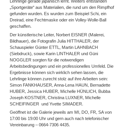
Lehrlinge gerade japanisch lernt. Weiters entstanden
„Sportgeräte“ aus Materialien, die rund um den Rimpfhof
gefunden wurden. Es wurden zum Beispiel Schi, ein
Dreirad, eine Fechtmaske oder ein Volley-Wolle-Ball
geschaffen.
Der künstlerische Leiter, Norbert EISNER (Malerei,
Bildhauer), die Fotografin Julia HITTHALER, der
Schauspieler Günter ETTL, Martin LAHNBACH
(Siebdruck), sowie Karin LINTHALER und Güni
NOGGLER sorgten für die notwendigen
Arbeitsbedingungen und ein professionelles Umfeld. Die
Ergebnisse können sich wirklich sehen lassen, die
Lehrlinge können zurecht stolz auf ihre Arbeiten sein:
Simon FANKHAUSER, Anna-Lena HAUN, Bernadette
HUBER, Jessica HUBER, Michelle HÜNLICH, Bubba
Joseph KOSTNER, Christina LUXNER, Michelle
SCHEIFINGER und Yvette SIMADER.
Geöffnet ist die Galerie jeweils am MI, DO, FR, SA von
17:00 bis 19:00 Uhr und gern auch nach telefonischer
Vereinbarung – 0664-7306 4435.