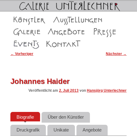
Galerie Unterlechner in Schwaz
Hauptmenü
Zum
Zum
Künstler
Ausstellungen
Galerie Unterlechner in Schwaz
Die Galerien
Angebote
Presse
primären
sekundären
Events
Kontakt
Inhalt
Inhalt
Beitragsnavigation
←
Vorheriger
Nächster
→
springen
springen
Johannes Haider
Veröffentlicht am
2. Juli 2013
von
Hansjörg Unterlechner
Biografie
Über den Künstler
Druckgrafik
Unikate
Angebote