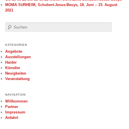
MOMA SURHEIM, Schubert-Jesus-Beuys, 18. Juni – 15. August
2021
S
u
c
h
KATEGORIEN
e
Angebote
n
Ausstellungen
Haider
Künstler
Neuigkeiten
Veranstaltung
NAVIGATION
Willkommen
Partner
Impressum
Anfahrt