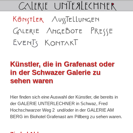
Galerie Unterlechner in Schwaz
Hauptmenü
Zum
Zum
Künstler
Ausstellungen
Galerie Unterlechner in Schwaz
Die Galerien
Angebote
Presse
primären
sekundären
Events
Kontakt
Inhalt
Inhalt
springen
springen
Künstler, die in Grafenast oder
in der Schwazer Galerie zu
sehen waren
Hier finden sich eine Auswahl der Künstler, die bereits in
der GALERIE UNTERLECHNER in Schwaz, Fred
Hochschwarzer Weg 2 und/oder in der GALERIE AM
BERG im Biohotel Grafenast am Pillberg zu sehen waren.