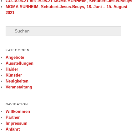
GU-18-06-21 bis 15-08-21 MOMA SURHEIM, Schubert-Jesus-Beuys
MOMA SURHEIM, Schubert-Jesus-Beuys, 18. Juni – 15. August
2021
S
u
c
h
KATEGORIEN
e
Angebote
n
Ausstellungen
Haider
Künstler
Neuigkeiten
Veranstaltung
NAVIGATION
Willkommen
Partner
Impressum
Anfahrt