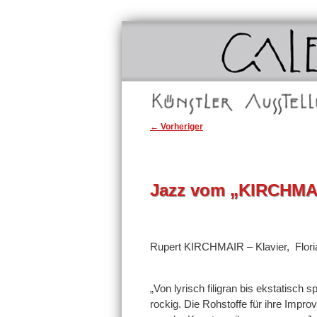
Galerie Unterlechner in Schwaz
Galerie Unter
Hauptmenü
Zum
Zum
Künstler
Ausstellungen
Beitragsnavigation
←
Vorheriger
primären
sekundären
Inhalt
Inhalt
Jazz vom „KIRCHMA
springen
springen
Rupert KIRCHMAIR – Klavier, Fl
„Von lyrisch filigran bis ekstatisch
rockig. Die Rohstoffe für ihre Impr