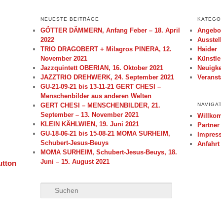
NEUESTE BEITRÄGE
KATEGO
GÖTTER DÄMMERN, Anfang Feber – 18. April
Angebo
2022
Ausstel
TRIO DRAGOBERT + Milagros PINERA, 12.
Haider
November 2021
Künstle
Jazzquintett OBERIAN, 16. Oktober 2021
Neuigke
JAZZTRIO DREHWERK, 24. September 2021
Veranst
GU-21-09-21 bis 13-11-21 GERT CHESI –
Menschenbilder aus anderen Welten
GERT CHESI – MENSCHENBILDER, 21.
NAVIGA
September – 13. November 2021
Willko
KLEIN KÄHLWIEN, 19. Juni 2021
Partner
GU-18-06-21 bis 15-08-21 MOMA SURHEIM,
Impres
Schubert-Jesus-Beuys
Anfahrt
MOMA SURHEIM, Schubert-Jesus-Beuys, 18.
Juni – 15. August 2021
S
u
c
h