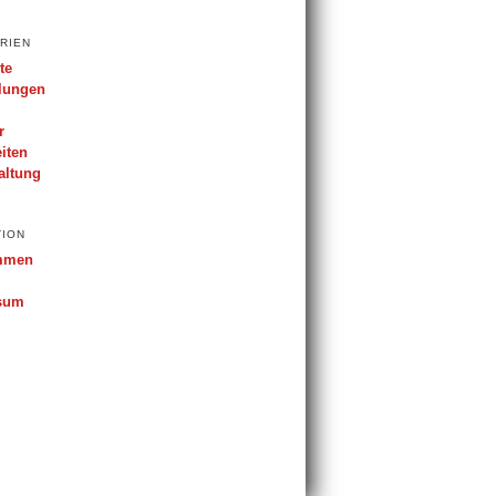
RIEN
te
lungen
r
iten
altung
TION
mmen
sum