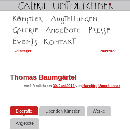
Galerie Unterlechner in Schwaz
Hauptmenü
Zum
Zum
Künstler
Ausstellungen
Galerie Unterlechner in Schwaz
Die Galerien
Angebote
Presse
primären
sekundären
Events
Kontakt
Inhalt
Inhalt
Beitragsnavigation
←
Vorheriger
Nächster
→
springen
springen
Thomas Baumgärtel
Veröffentlicht am
30. Juni 2013
von
Hansjörg Unterlechner
Biografie
Über den Künstler
Werke
Angebote