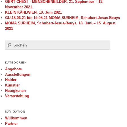
GERT CHESI – MENSCHENBILDER, 21. September – 13.
November 2021
KLEIN KÄHLWIEN, 19. Juni 2021
GU-18-06-21 bis 15-08-21 MOMA SURHEIM, Schubert-Jesus-Beuys
MOMA SURHEIM, Schubert-Jesus-Beuys, 18. Juni – 15. August
2021
S
u
c
h
KATEGORIEN
e
Angebote
n
Ausstellungen
Haider
Künstler
Neuigkeiten
Veranstaltung
NAVIGATION
Willkommen
Partner