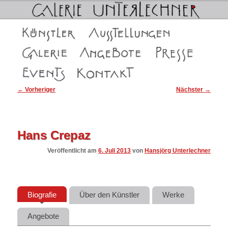
Galerie Unterlechner in Schwaz
Hauptmenü
Zum
Zum
Künstler
Ausstellungen
Galerie Unterlechner in Schwaz
Die Galerien
Angebote
Presse
primären
sekundären
Events
Kontakt
Inhalt
Inhalt
Beitragsnavigation
←
Vorheriger
Nächster
→
springen
springen
Hans Crepaz
Veröffentlicht am
6. Juli 2013
von
Hansjörg Unterlechner
Biografie
Über den Künstler
Werke
Angebote